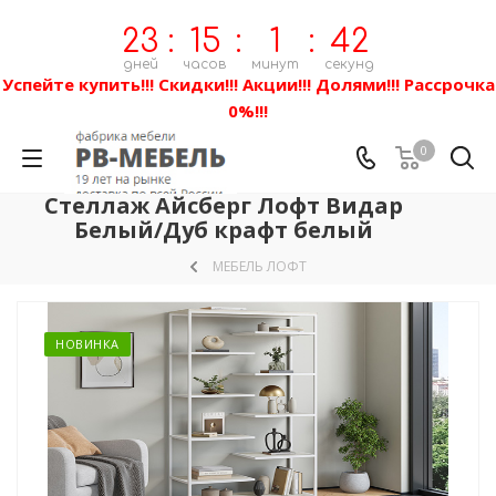
23
:
15
:
1
:
42
дней
часов
минут
секунд
Успейте купить!!! Скидки!!! Акции!!! Долями!!! Рассрочка
0%!!!
0
Стеллаж Айсберг Лофт Видар
Белый/Дуб крафт белый
МЕБЕЛЬ ЛОФТ
НОВИНКА