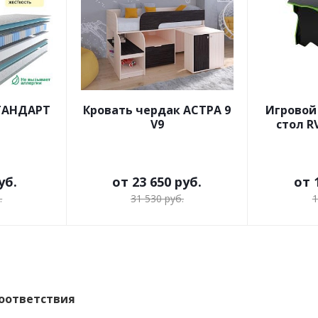
СТАНДАРТ
Кровать чердак АСТРА 9
Игровой
V9
стол R
уб.
от
23 650 руб.
от
.
31 530 руб.
1
оответствия