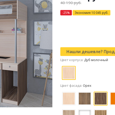
40 190
руб.
-
25
%
Экономия
10 045
руб.
Нашли дешевле? Прода
Цвет корпуса:
Дуб молочный
Цвет фасада:
Орех