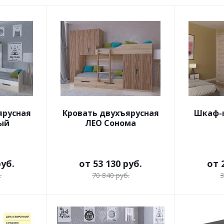
ярусная
Кровать двухъярусная
Шкаф-к
ый
ЛЕО Сонома
руб.
от
53 130 руб.
от
.
70 840 руб.
3