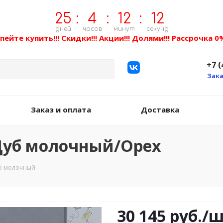
25
:
4
:
12
:
11
дней
часов
минут
секунд
пейте купить!!! Скидки!!! Акции!!! Долями!!! Рассрочка 0%
+7 (
Зака
Заказ и оплата
Доставка
 Дуб молочный/Орех
уб молочный
30 145
руб.
/ш