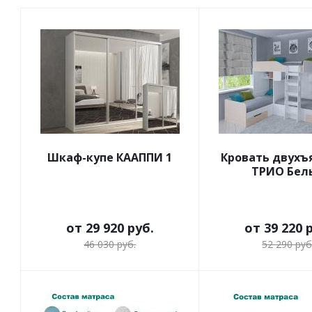
Шкаф-купе КААППИ 1
Кровать двухъ
ТРИО Бел
от
29 920 руб.
от
39 220 
46 030 руб.
52 290 руб